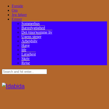
Forside
Om
Jeg følger
Emner
Sommerhus
Bæredygtighed
Det (mor)somme liv
Ugens stener
Arbejdsliv
Have
life
Læsehest
Skriv
Rejse