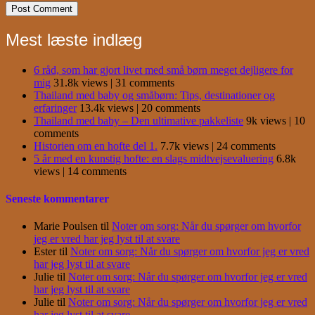
Mest læste indlæg
6 råd, som har gjort livet med små børn meget dejligere for
mig
31.8k views
|
31 comments
Thailand med baby og småbørn: Tips, destinationer og
erfaringer
13.4k views
|
20 comments
Thailand med baby – Den ultimative pakkeliste
9k views
|
10
comments
Historien om en hofte del 1.
7.7k views
|
24 comments
5 år med en kunstig hofte: en slags midtvejsevaluering
6.8k
views
|
14 comments
Seneste kommentarer
Marie Poulsen
til
Noter om sorg: Når du spørger om hvorfor
jeg er vred har jeg lyst til at svare
Ester
til
Noter om sorg: Når du spørger om hvorfor jeg er vred
har jeg lyst til at svare
Julie
til
Noter om sorg: Når du spørger om hvorfor jeg er vred
har jeg lyst til at svare
Julie
til
Noter om sorg: Når du spørger om hvorfor jeg er vred
har jeg lyst til at svare