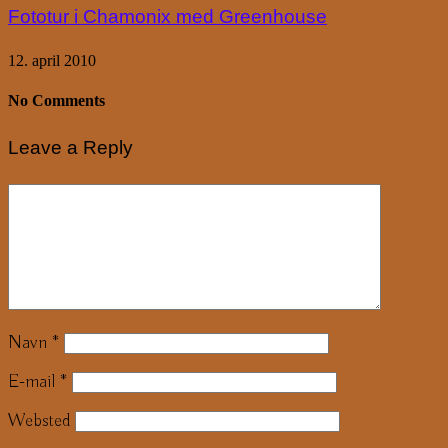
Fototur i Chamonix med Greenhouse
12. april 2010
No Comments
Leave a Reply
Navn
*
E-mail
*
Websted