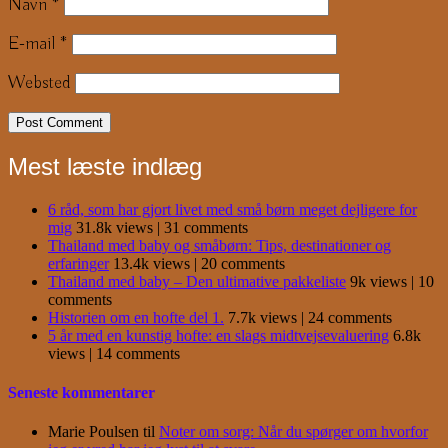
Navn
*
E-mail
*
Websted
Mest læste indlæg
6 råd, som har gjort livet med små børn meget dejligere for
mig
31.8k views
|
31 comments
Thailand med baby og småbørn: Tips, destinationer og
erfaringer
13.4k views
|
20 comments
Thailand med baby – Den ultimative pakkeliste
9k views
|
10
comments
Historien om en hofte del 1.
7.7k views
|
24 comments
5 år med en kunstig hofte: en slags midtvejsevaluering
6.8k
views
|
14 comments
Seneste kommentarer
Marie Poulsen
til
Noter om sorg: Når du spørger om hvorfor