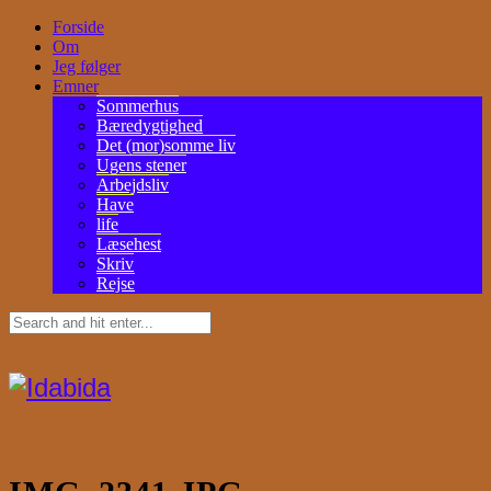
Forside
Om
Jeg følger
Emner
Sommerhus
Bæredygtighed
Det (mor)somme liv
Ugens stener
Arbejdsliv
Have
life
Læsehest
Skriv
Rejse