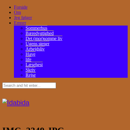
Forside
Om
Jeg følger
Emner
Sommerhus
Bæredygtighed
Det (mor)somme liv
Ugens stener
Arbejdsliv
Have
life
Læsehest
Skriv
Rejse