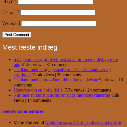
Navn
*
E-mail
*
Websted
Mest læste indlæg
6 råd, som har gjort livet med små børn meget dejligere for
mig
31.8k views
|
31 comments
Thailand med baby og småbørn: Tips, destinationer og
erfaringer
13.4k views
|
20 comments
Thailand med baby – Den ultimative pakkeliste
9k views
|
10
comments
Historien om en hofte del 1.
7.7k views
|
24 comments
5 år med en kunstig hofte: en slags midtvejsevaluering
6.8k
views
|
14 comments
Seneste kommentarer
Marie Poulsen
til
Noter om sorg: Når du spørger om hvorfor