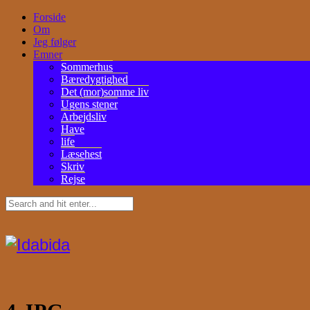
Forside
Om
Jeg følger
Emner
Sommerhus
Bæredygtighed
Det (mor)somme liv
Ugens stener
Arbejdsliv
Have
life
Læsehest
Skriv
Rejse