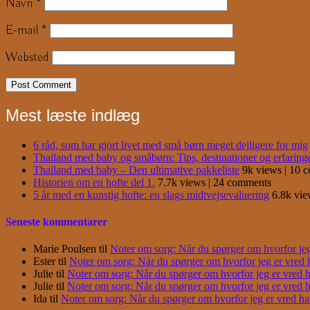
Navn
*
E-mail
*
Websted
Mest læste indlæg
6 råd, som har gjort livet med små børn meget dejligere for mig
Thailand med baby og småbørn: Tips, destinationer og erfaring
Thailand med baby – Den ultimative pakkeliste
9k views
|
10 
Historien om en hofte del 1.
7.7k views
|
24 comments
5 år med en kunstig hofte: en slags midtvejsevaluering
6.8k vi
Seneste kommentarer
Marie Poulsen
til
Noter om sorg: Når du spørger om hvorfor jeg e
Ester
til
Noter om sorg: Når du spørger om hvorfor jeg er vred har
Julie
til
Noter om sorg: Når du spørger om hvorfor jeg er vred har
Julie
til
Noter om sorg: Når du spørger om hvorfor jeg er vred har
Ida
til
Noter om sorg: Når du spørger om hvorfor jeg er vred har j