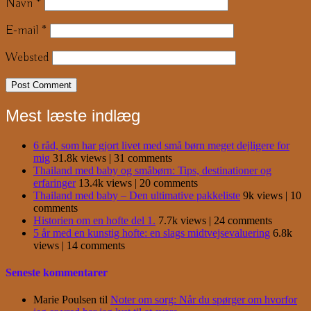
Navn
*
E-mail
*
Websted
Mest læste indlæg
6 råd, som har gjort livet med små børn meget dejligere for
mig
31.8k views
|
31 comments
Thailand med baby og småbørn: Tips, destinationer og
erfaringer
13.4k views
|
20 comments
Thailand med baby – Den ultimative pakkeliste
9k views
|
10
comments
Historien om en hofte del 1.
7.7k views
|
24 comments
5 år med en kunstig hofte: en slags midtvejsevaluering
6.8k
views
|
14 comments
Seneste kommentarer
Marie Poulsen
til
Noter om sorg: Når du spørger om hvorfor