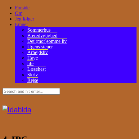
Forside
Om
Jeg følger
Emner
Sommerhus
Bæredygtighed
Det (mor)somme liv
Ugens stener
Arbejdsliv
Have
life
Læsehest
Skriv
Rejse