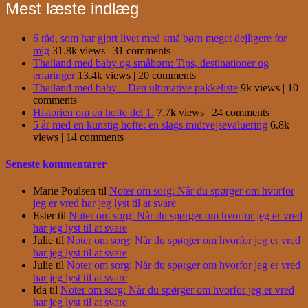
Mest læste indlæg
6 råd, som har gjort livet med små børn meget dejligere for
mig
31.8k views
|
31 comments
Thailand med baby og småbørn: Tips, destinationer og
erfaringer
13.4k views
|
20 comments
Thailand med baby – Den ultimative pakkeliste
9k views
|
10
comments
Historien om en hofte del 1.
7.7k views
|
24 comments
5 år med en kunstig hofte: en slags midtvejsevaluering
6.8k
views
|
14 comments
Seneste kommentarer
Marie Poulsen
til
Noter om sorg: Når du spørger om hvorfor
jeg er vred har jeg lyst til at svare
Ester
til
Noter om sorg: Når du spørger om hvorfor jeg er vred
har jeg lyst til at svare
Julie
til
Noter om sorg: Når du spørger om hvorfor jeg er vred
har jeg lyst til at svare
Julie
til
Noter om sorg: Når du spørger om hvorfor jeg er vred
har jeg lyst til at svare
Ida
til
Noter om sorg: Når du spørger om hvorfor jeg er vred
har jeg lyst til at svare