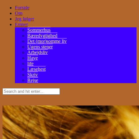
Forside
Om
Jeg følger
Emner
Sommerhus
Bæredygtighed
Det (mor)somme liv
Ugens stener
Arbejdsliv
Have
life
Læsehest
Skriv
Rejse