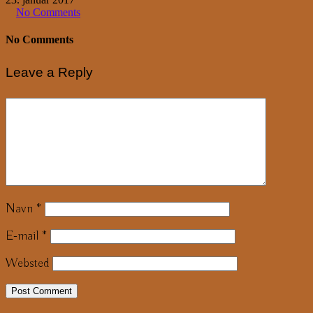
No Comments
No Comments
Leave a Reply
Navn
*
E-mail
*
Websted