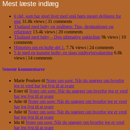
Mest læste indlæg
6 råd, som har gjort livet med små børn meget dejligere for
mig
31.8k views
|
31 comments
Thailand med baby og småbørn: Tips, destinationer og
erfaringer
13.4k views
|
20 comments
Thailand med baby – Den ultimative pakkeliste
9k views
|
10
comments
Historien om en hofte del 1.
7.7k views
|
24 comments
5 år med en kunstig hofte: en slags midtvejsevaluering
6.8k
views
|
14 comments
Seneste kommentarer
Marie Poulsen
til
Noter om sorg: Når du spørger om hvorfor
jeg er vred har jeg lyst til at svare
Ester
til
Noter om sorg: Når du spørger om hvorfor jeg er vred
har jeg lyst til at svare
Julie
til
Noter om sorg: Når du spørger om hvorfor jeg er vred
har jeg lyst til at svare
Julie
til
Noter om sorg: Når du spørger om hvorfor jeg er vred
har jeg lyst til at svare
Ida
til
Noter om sorg: Når du spørger om hvorfor jeg er vred
har jeg lyst til at svare