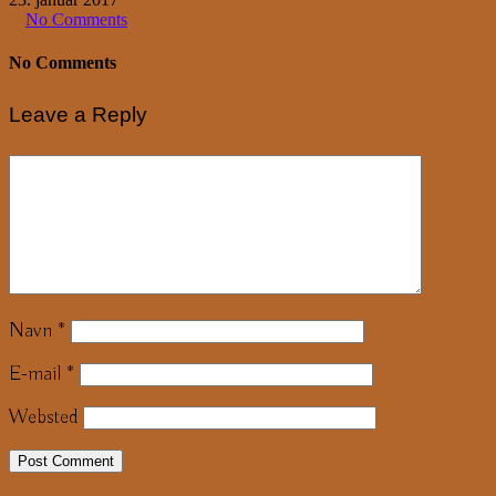
No Comments
No Comments
Leave a Reply
Navn
*
E-mail
*
Websted