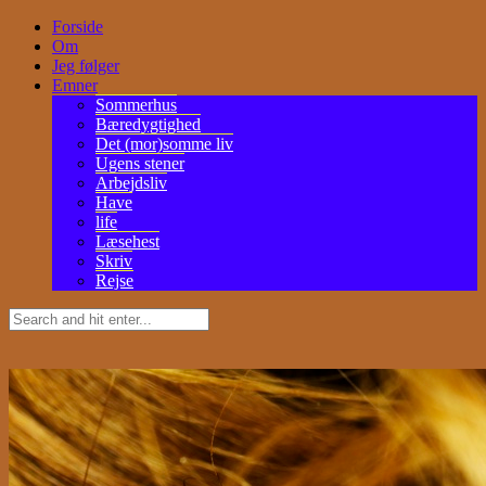
Forside
Om
Jeg følger
Emner
Sommerhus
Bæredygtighed
Det (mor)somme liv
Ugens stener
Arbejdsliv
Have
life
Læsehest
Skriv
Rejse