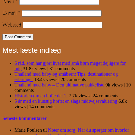
Navn
*
E-mail
*
Websted
Mest læste indlæg
6 råd, som har gjort livet med små børn meget dejligere for
mig
31.8k views
|
31 comments
Thailand med baby og småbørn: Tips, destinationer og
erfaringer
13.4k views
|
20 comments
Thailand med baby – Den ultimative pakkeliste
9k views
|
10
comments
Historien om en hofte del 1.
7.7k views
|
24 comments
5 år med en kunstig hofte: en slags midtvejsevaluering
6.8k
views
|
14 comments
Seneste kommentarer
Marie Poulsen
til
Noter om sorg: Når du spørger om hvorfor