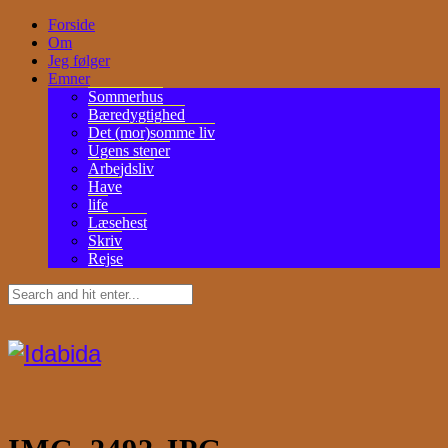
Forside
Om
Jeg følger
Emner
Sommerhus
Bæredygtighed
Det (mor)somme liv
Ugens stener
Arbejdsliv
Have
life
Læsehest
Skriv
Rejse