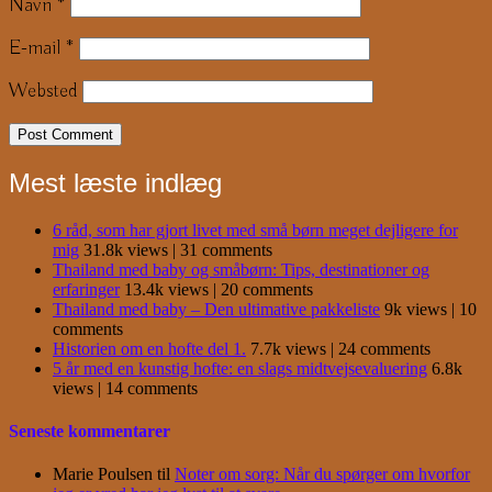
Navn
*
E-mail
*
Websted
Mest læste indlæg
6 råd, som har gjort livet med små børn meget dejligere for
mig
31.8k views
|
31 comments
Thailand med baby og småbørn: Tips, destinationer og
erfaringer
13.4k views
|
20 comments
Thailand med baby – Den ultimative pakkeliste
9k views
|
10
comments
Historien om en hofte del 1.
7.7k views
|
24 comments
5 år med en kunstig hofte: en slags midtvejsevaluering
6.8k
views
|
14 comments
Seneste kommentarer
Marie Poulsen
til
Noter om sorg: Når du spørger om hvorfor