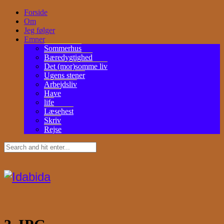
Forside
Om
Jeg følger
Emner
Sommerhus
Bæredygtighed
Det (mor)somme liv
Ugens stener
Arbejdsliv
Have
life
Læsehest
Skriv
Rejse