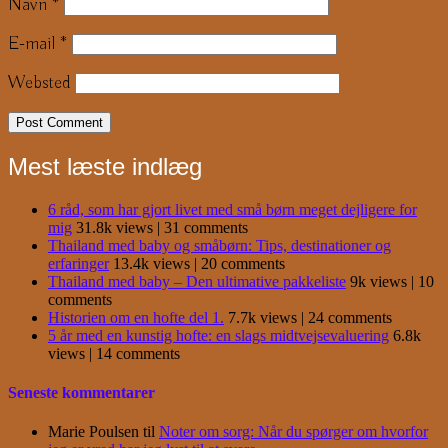
Navn
*
E-mail
*
Websted
Mest læste indlæg
6 råd, som har gjort livet med små børn meget dejligere for
mig
31.8k views
|
31 comments
Thailand med baby og småbørn: Tips, destinationer og
erfaringer
13.4k views
|
20 comments
Thailand med baby – Den ultimative pakkeliste
9k views
|
10
comments
Historien om en hofte del 1.
7.7k views
|
24 comments
5 år med en kunstig hofte: en slags midtvejsevaluering
6.8k
views
|
14 comments
Seneste kommentarer
Marie Poulsen
til
Noter om sorg: Når du spørger om hvorfor