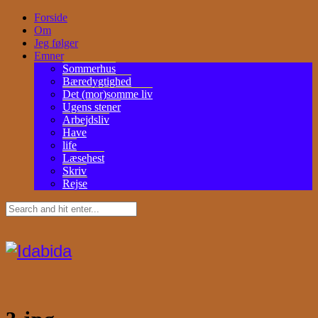
Forside
Om
Jeg følger
Emner
Sommerhus
Bæredygtighed
Det (mor)somme liv
Ugens stener
Arbejdsliv
Have
life
Læsehest
Skriv
Rejse