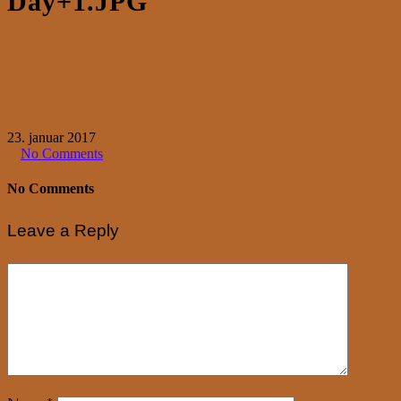
Day+1.JPG
23. januar 2017
No Comments
No Comments
Leave a Reply