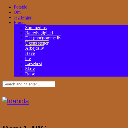
Forside
Om
Jeg følger
Emner
Sommerhus
Bæredygtighed
Det (mor)somme liv
Ugens stener
Arbejdsliv
Have
life
Læsehest
Skriv
Rejse