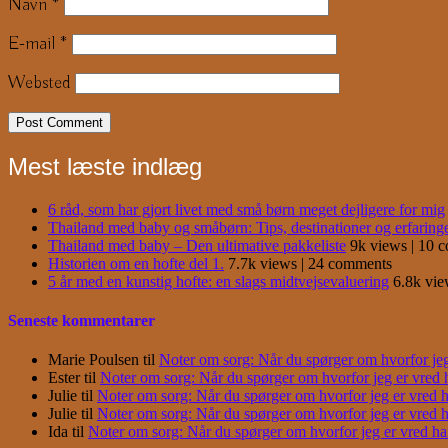
Navn
*
E-mail
*
Websted
Mest læste indlæg
6 råd, som har gjort livet med små børn meget dejligere for mig
Thailand med baby og småbørn: Tips, destinationer og erfaring
Thailand med baby – Den ultimative pakkeliste
9k views
|
10 
Historien om en hofte del 1.
7.7k views
|
24 comments
5 år med en kunstig hofte: en slags midtvejsevaluering
6.8k vi
Seneste kommentarer
Marie Poulsen
til
Noter om sorg: Når du spørger om hvorfor jeg e
Ester
til
Noter om sorg: Når du spørger om hvorfor jeg er vred har
Julie
til
Noter om sorg: Når du spørger om hvorfor jeg er vred har
Julie
til
Noter om sorg: Når du spørger om hvorfor jeg er vred har
Ida
til
Noter om sorg: Når du spørger om hvorfor jeg er vred har j