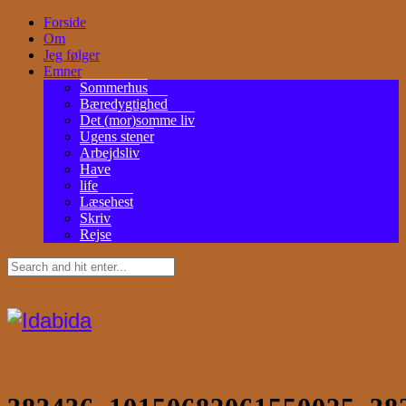
Forside
Om
Jeg følger
Emner
Sommerhus
Bæredygtighed
Det (mor)somme liv
Ugens stener
Arbejdsliv
Have
life
Læsehest
Skriv
Rejse