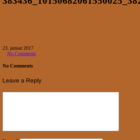
383436_10150682061550025_38
23. januar 2017
No Comments
No Comments
Leave a Reply