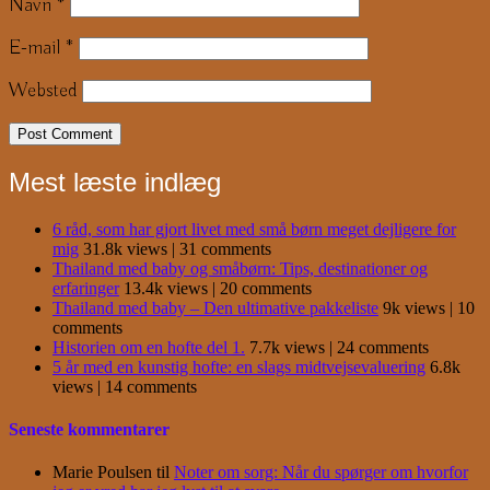
Navn
*
E-mail
*
Websted
Mest læste indlæg
6 råd, som har gjort livet med små børn meget dejligere for
mig
31.8k views
|
31 comments
Thailand med baby og småbørn: Tips, destinationer og
erfaringer
13.4k views
|
20 comments
Thailand med baby – Den ultimative pakkeliste
9k views
|
10
comments
Historien om en hofte del 1.
7.7k views
|
24 comments
5 år med en kunstig hofte: en slags midtvejsevaluering
6.8k
views
|
14 comments
Seneste kommentarer
Marie Poulsen
til
Noter om sorg: Når du spørger om hvorfor