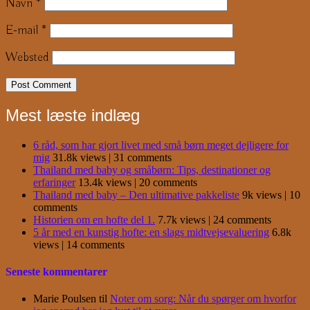
Navn
*
E-mail
*
Websted
Mest læste indlæg
6 råd, som har gjort livet med små børn meget dejligere for
mig
31.8k views
|
31 comments
Thailand med baby og småbørn: Tips, destinationer og
erfaringer
13.4k views
|
20 comments
Thailand med baby – Den ultimative pakkeliste
9k views
|
10
comments
Historien om en hofte del 1.
7.7k views
|
24 comments
5 år med en kunstig hofte: en slags midtvejsevaluering
6.8k
views
|
14 comments
Seneste kommentarer
Marie Poulsen
til
Noter om sorg: Når du spørger om hvorfor