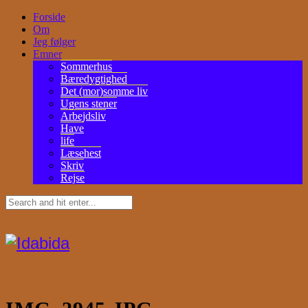
Forside
Om
Jeg følger
Emner
Sommerhus
Bæredygtighed
Det (mor)somme liv
Ugens stener
Arbejdsliv
Have
life
Læsehest
Skriv
Rejse