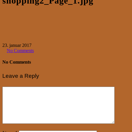
shopping2_Page_1.jpg
23. januar 2017
No Comments
No Comments
Leave a Reply