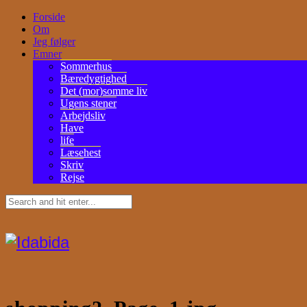
Forside
Om
Jeg følger
Emner
Sommerhus
Bæredygtighed
Det (mor)somme liv
Ugens stener
Arbejdsliv
Have
life
Læsehest
Skriv
Rejse