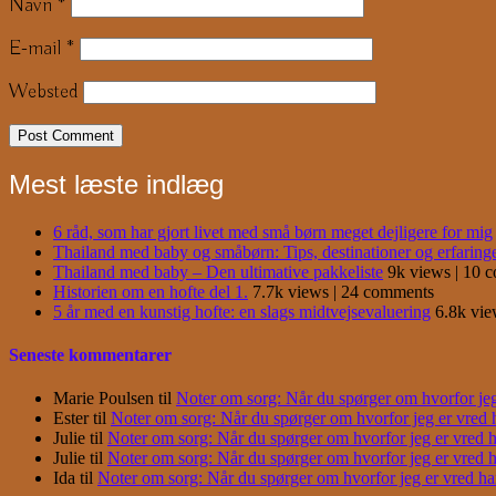
Navn
*
E-mail
*
Websted
Mest læste indlæg
6 råd, som har gjort livet med små børn meget dejligere for mig
Thailand med baby og småbørn: Tips, destinationer og erfaring
Thailand med baby – Den ultimative pakkeliste
9k views
|
10 
Historien om en hofte del 1.
7.7k views
|
24 comments
5 år med en kunstig hofte: en slags midtvejsevaluering
6.8k vi
Seneste kommentarer
Marie Poulsen
til
Noter om sorg: Når du spørger om hvorfor jeg e
Ester
til
Noter om sorg: Når du spørger om hvorfor jeg er vred har
Julie
til
Noter om sorg: Når du spørger om hvorfor jeg er vred har
Julie
til
Noter om sorg: Når du spørger om hvorfor jeg er vred har
Ida
til
Noter om sorg: Når du spørger om hvorfor jeg er vred har j