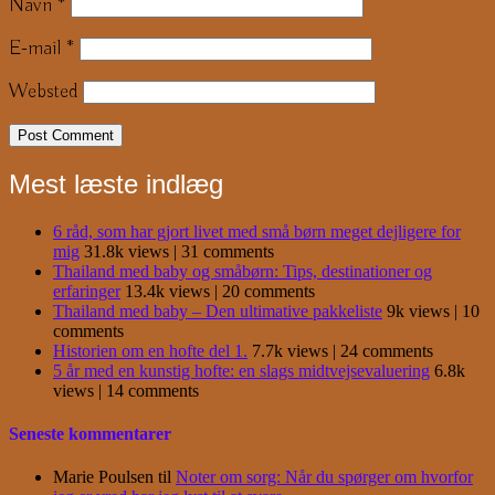
Navn
*
E-mail
*
Websted
Mest læste indlæg
6 råd, som har gjort livet med små børn meget dejligere for
mig
31.8k views
|
31 comments
Thailand med baby og småbørn: Tips, destinationer og
erfaringer
13.4k views
|
20 comments
Thailand med baby – Den ultimative pakkeliste
9k views
|
10
comments
Historien om en hofte del 1.
7.7k views
|
24 comments
5 år med en kunstig hofte: en slags midtvejsevaluering
6.8k
views
|
14 comments
Seneste kommentarer
Marie Poulsen
til
Noter om sorg: Når du spørger om hvorfor