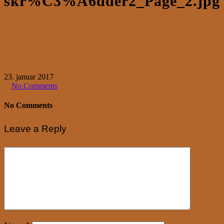
skr%C3%A6dder2_Page_2.jpg
23. januar 2017
No Comments
No Comments
Leave a Reply