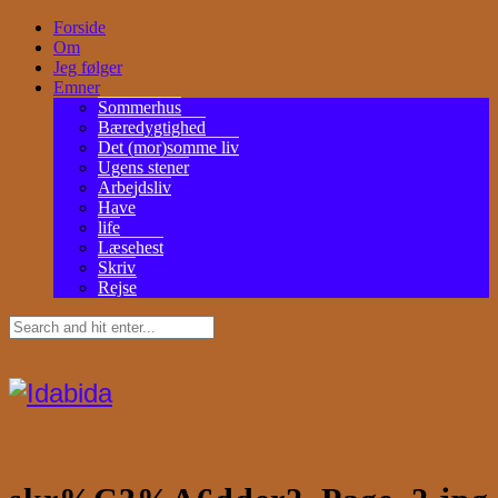
Forside
Om
Jeg følger
Emner
Sommerhus
Bæredygtighed
Det (mor)somme liv
Ugens stener
Arbejdsliv
Have
life
Læsehest
Skriv
Rejse