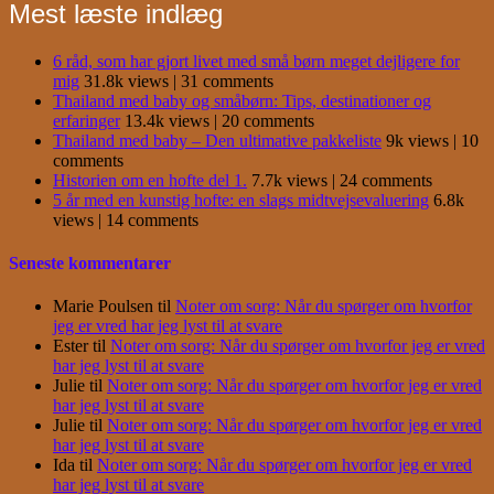
Mest læste indlæg
6 råd, som har gjort livet med små børn meget dejligere for
mig
31.8k views
|
31 comments
Thailand med baby og småbørn: Tips, destinationer og
erfaringer
13.4k views
|
20 comments
Thailand med baby – Den ultimative pakkeliste
9k views
|
10
comments
Historien om en hofte del 1.
7.7k views
|
24 comments
5 år med en kunstig hofte: en slags midtvejsevaluering
6.8k
views
|
14 comments
Seneste kommentarer
Marie Poulsen
til
Noter om sorg: Når du spørger om hvorfor
jeg er vred har jeg lyst til at svare
Ester
til
Noter om sorg: Når du spørger om hvorfor jeg er vred
har jeg lyst til at svare
Julie
til
Noter om sorg: Når du spørger om hvorfor jeg er vred
har jeg lyst til at svare
Julie
til
Noter om sorg: Når du spørger om hvorfor jeg er vred
har jeg lyst til at svare
Ida
til
Noter om sorg: Når du spørger om hvorfor jeg er vred
har jeg lyst til at svare