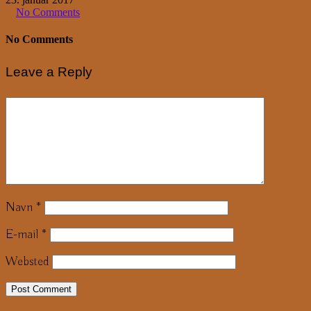
No Comments
No Comments
Leave a Reply
Navn
*
E-mail
*
Websted