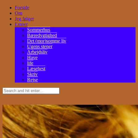
Forside
Om
Jeg følger
Emner
Sommerhus
Bæredygtighed
Det (mor)somme liv
Ugens stener
Arbejdsliv
Have
life
Læsehest
Skriv
Rejse