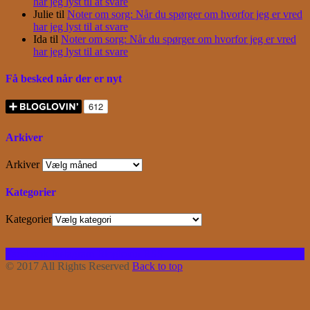
har jeg lyst til at svare
Julie
til
Noter om sorg: Når du spørger om hvorfor jeg er vred
har jeg lyst til at svare
Ida
til
Noter om sorg: Når du spørger om hvorfor jeg er vred
har jeg lyst til at svare
Få besked når der er nyt
Arkiver
Arkiver
Kategorier
Kategorier
Facebook
Instagram
Bloglovin
RSS
© 2017 All Rights Reserved
Back to top