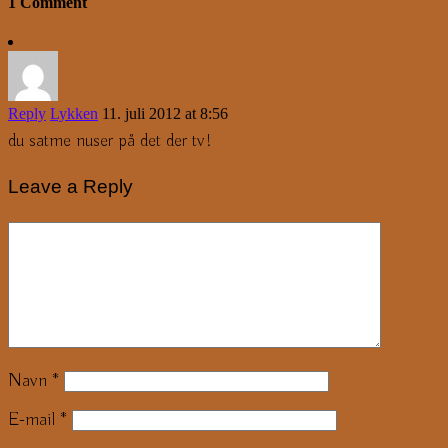
1 Comment
Reply
Lykken
11. juli 2012 at 8:56
du satme nuser på det der tv!
Leave a Reply
Navn
*
E-mail
*