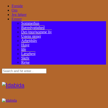
Forside
Om
Jeg følger
Emner
Sommerhus
Bæredygtighed
Det (mor)somme liv
Ugens stener
Arbejdsliv
Have
life
Læsehest
Skriv
Rejse