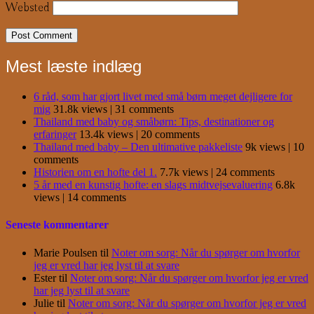
Websted
Mest læste indlæg
6 råd, som har gjort livet med små børn meget dejligere for
mig
31.8k views
|
31 comments
Thailand med baby og småbørn: Tips, destinationer og
erfaringer
13.4k views
|
20 comments
Thailand med baby – Den ultimative pakkeliste
9k views
|
10
comments
Historien om en hofte del 1.
7.7k views
|
24 comments
5 år med en kunstig hofte: en slags midtvejsevaluering
6.8k
views
|
14 comments
Seneste kommentarer
Marie Poulsen
til
Noter om sorg: Når du spørger om hvorfor
jeg er vred har jeg lyst til at svare
Ester
til
Noter om sorg: Når du spørger om hvorfor jeg er vred
har jeg lyst til at svare
Julie
til
Noter om sorg: Når du spørger om hvorfor jeg er vred