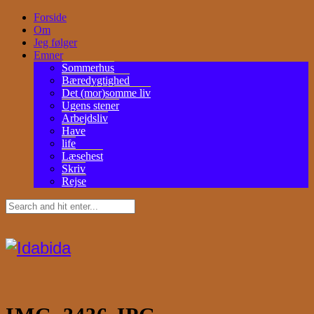
Forside
Om
Jeg følger
Emner
Sommerhus
Bæredygtighed
Det (mor)somme liv
Ugens stener
Arbejdsliv
Have
life
Læsehest
Skriv
Rejse