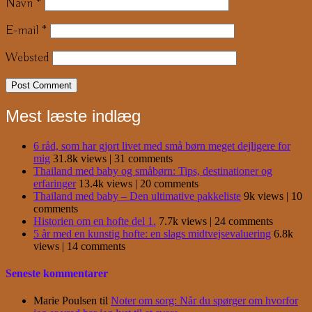
Navn
*
E-mail
*
Websted
Mest læste indlæg
6 råd, som har gjort livet med små børn meget dejligere for
mig
31.8k views
|
31 comments
Thailand med baby og småbørn: Tips, destinationer og
erfaringer
13.4k views
|
20 comments
Thailand med baby – Den ultimative pakkeliste
9k views
|
10
comments
Historien om en hofte del 1.
7.7k views
|
24 comments
5 år med en kunstig hofte: en slags midtvejsevaluering
6.8k
views
|
14 comments
Seneste kommentarer
Marie Poulsen
til
Noter om sorg: Når du spørger om hvorfor