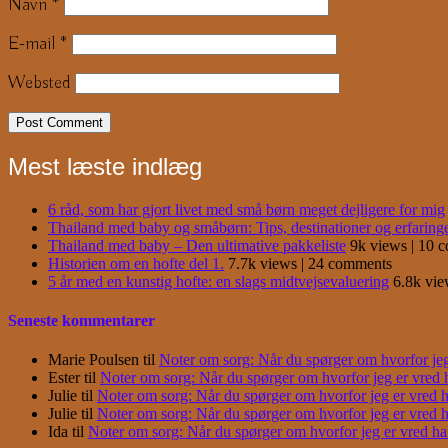
Navn
*
E-mail
*
Websted
Mest læste indlæg
6 råd, som har gjort livet med små børn meget dejligere for mig
Thailand med baby og småbørn: Tips, destinationer og erfaring
Thailand med baby – Den ultimative pakkeliste
9k views
|
10 
Historien om en hofte del 1.
7.7k views
|
24 comments
5 år med en kunstig hofte: en slags midtvejsevaluering
6.8k vi
Seneste kommentarer
Marie Poulsen
til
Noter om sorg: Når du spørger om hvorfor jeg e
Ester
til
Noter om sorg: Når du spørger om hvorfor jeg er vred har
Julie
til
Noter om sorg: Når du spørger om hvorfor jeg er vred har
Julie
til
Noter om sorg: Når du spørger om hvorfor jeg er vred har
Ida
til
Noter om sorg: Når du spørger om hvorfor jeg er vred har j