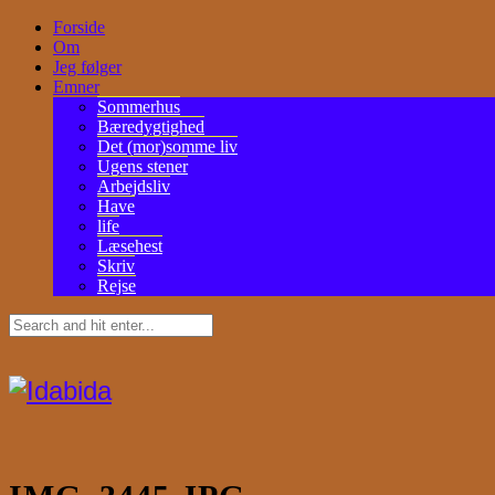
Forside
Om
Jeg følger
Emner
Sommerhus
Bæredygtighed
Det (mor)somme liv
Ugens stener
Arbejdsliv
Have
life
Læsehest
Skriv
Rejse