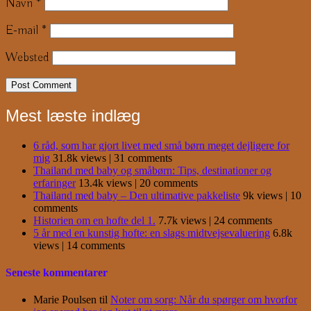
Navn
*
E-mail
*
Websted
Mest læste indlæg
6 råd, som har gjort livet med små børn meget dejligere for
mig
31.8k views
|
31 comments
Thailand med baby og småbørn: Tips, destinationer og
erfaringer
13.4k views
|
20 comments
Thailand med baby – Den ultimative pakkeliste
9k views
|
10
comments
Historien om en hofte del 1.
7.7k views
|
24 comments
5 år med en kunstig hofte: en slags midtvejsevaluering
6.8k
views
|
14 comments
Seneste kommentarer
Marie Poulsen
til
Noter om sorg: Når du spørger om hvorfor