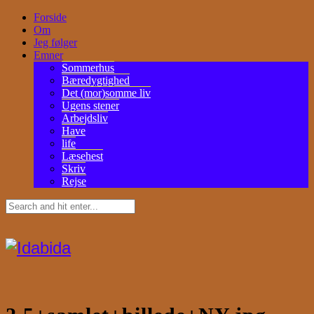
Forside
Om
Jeg følger
Emner
Sommerhus
Bæredygtighed
Det (mor)somme liv
Ugens stener
Arbejdsliv
Have
life
Læsehest
Skriv
Rejse