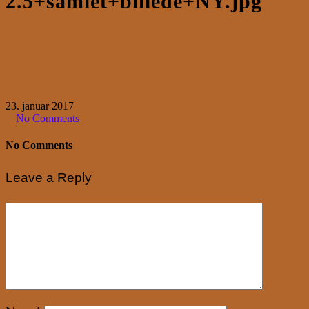
2.5+samlet+billede+NY.jpg
23. januar 2017
No Comments
No Comments
Leave a Reply