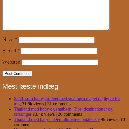
Navn
*
E-mail
*
Websted
Mest læste indlæg
6 råd, som har gjort livet med små børn meget dejligere for
mig
31.8k views
|
31 comments
Thailand med baby og småbørn: Tips, destinationer og
erfaringer
13.4k views
|
20 comments
Thailand med baby – Den ultimative pakkeliste
9k views
|
10
comments