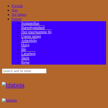
Forside
Om
Jeg følger
Emner
Sommerhus
Bæredygtighed
Det (mor)somme liv
Ugens stener
Arbejdsliv
Have
life
Læsehest
Skriv
Rejse