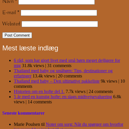
Navn
*
E-mail
*
Websted
Mest læste indlæg
6 råd, som har gjort livet med små børn meget dejligere for
mig
31.8k views
|
31 comments
Thailand med baby og småbørn: Tips, destinationer og
erfaringer
13.4k views
|
20 comments
Thailand med baby – Den ultimative pakkeliste
9k views
|
10
comments
Historien om en hofte del 1.
7.7k views
|
24 comments
5 år med en kunstig hofte: en slags midtvejsevaluering
6.8k
views
|
14 comments
Seneste kommentarer
Marie Poulsen
til
Noter om sorg: Når du spørger om hvorfor