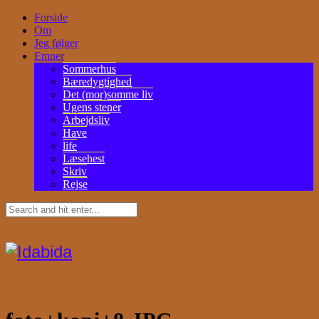
Forside
Om
Jeg følger
Emner
Sommerhus
Bæredygtighed
Det (mor)somme liv
Ugens stener
Arbejdsliv
Have
life
Læsehest
Skriv
Rejse