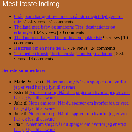
Mest læste indlæg
6 råd, som har gjort livet med små børn meget dejligere for
mig
31.8k views
|
31 comments
Thailand med baby og småbørn: Tips, destinationer og
erfaringer
13.4k views
|
20 comments
Thailand med baby – Den ultimative pakkeliste
9k views
|
10
comments
Historien om en hofte del 1.
7.7k views
|
24 comments
5 år med en kunstig hofte: en slags midtvejsevaluering
6.8k
views
|
14 comments
Seneste kommentarer
Marie Poulsen
til
Noter om sorg: Når du spørger om hvorfor
jeg er vred har jeg lyst til at svare
Ester
til
Noter om sorg: Når du spørger om hvorfor jeg er vred
har jeg lyst til at svare
Julie
til
Noter om sorg: Når du spørger om hvorfor jeg er vred
har jeg lyst til at svare
Julie
til
Noter om sorg: Når du spørger om hvorfor jeg er vred
har jeg lyst til at svare
Ida
til
Noter om sorg: Når du spørger om hvorfor jeg er vred
har jeg lyst til at svare