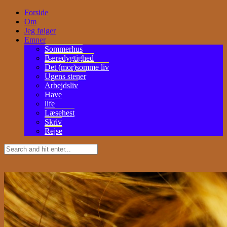
Forside
Om
Jeg følger
Emner
Sommerhus
Bæredygtighed
Det (mor)somme liv
Ugens stener
Arbejdsliv
Have
life
Læsehest
Skriv
Rejse