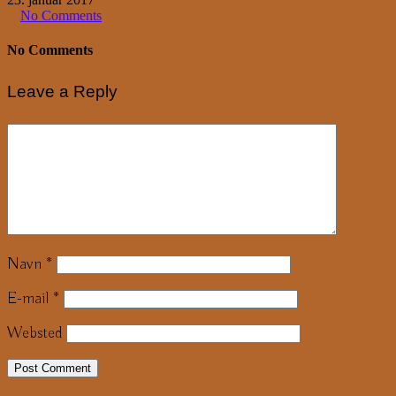
No Comments
No Comments
Leave a Reply
Navn
*
E-mail
*
Websted