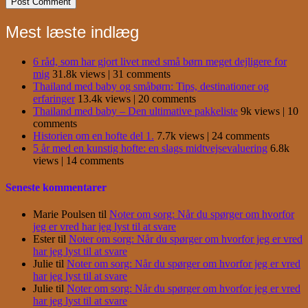
Mest læste indlæg
6 råd, som har gjort livet med små børn meget dejligere for
mig
31.8k views
|
31 comments
Thailand med baby og småbørn: Tips, destinationer og
erfaringer
13.4k views
|
20 comments
Thailand med baby – Den ultimative pakkeliste
9k views
|
10
comments
Historien om en hofte del 1.
7.7k views
|
24 comments
5 år med en kunstig hofte: en slags midtvejsevaluering
6.8k
views
|
14 comments
Seneste kommentarer
Marie Poulsen
til
Noter om sorg: Når du spørger om hvorfor
jeg er vred har jeg lyst til at svare
Ester
til
Noter om sorg: Når du spørger om hvorfor jeg er vred
har jeg lyst til at svare
Julie
til
Noter om sorg: Når du spørger om hvorfor jeg er vred
har jeg lyst til at svare
Julie
til
Noter om sorg: Når du spørger om hvorfor jeg er vred
har jeg lyst til at svare