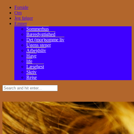
Forside
Om
Jeg følger
Emner
Sommerhus
Bæredygtighed
Det (mor)somme liv
Ugens stener
Arbejdsliv
Have
life
Læsehest
Skriv
Rejse