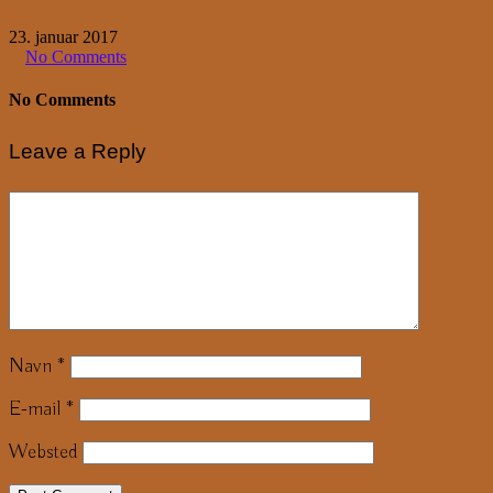
23. januar 2017
No Comments
No Comments
Leave a Reply
Navn
*
E-mail
*
Websted