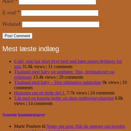
Navn
*
E-mail
*
Websted
Mest læste indlæg
6 råd, som har gjort livet med små børn meget dejligere for
mig
31.8k views
|
31 comments
Thailand med baby og småbørn: Tips, destinationer og
erfaringer
13.4k views
|
20 comments
Thailand med baby – Den ultimative pakkeliste
9k views
|
10
comments
Historien om en hofte del 1.
7.7k views
|
24 comments
5 år med en kunstig hofte: en slags midtvejsevaluering
6.8k
views
|
14 comments
Seneste kommentarer
Marie Poulsen
til
Noter om sorg: Når du spørger om hvorfor