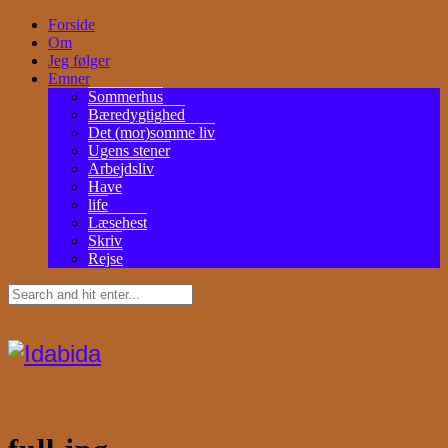
Forside
Om
Jeg følger
Emner
Sommerhus
Bæredygtighed
Det (mor)somme liv
Ugens stener
Arbejdsliv
Have
life
Læsehest
Skriv
Rejse