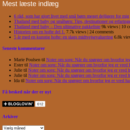
Mest læste indlæg
6 råd, som har gjort livet med små børn meget dejligere for mig
Thailand med baby og småbørn: Tips, destinationer og erfaring
Thailand med baby – Den ultimative pakkeliste
9k views
|
10 
Historien om en hofte del 1.
7.7k views
|
24 comments
5 år med en kunstig hofte: en slags midtvejsevaluering
6.8k vi
Seneste kommentarer
Marie Poulsen
til
Noter om sorg: Når du spørger om hvorfor jeg e
Ester
til
Noter om sorg: Når du spørger om hvorfor jeg er vred har
Julie
til
Noter om sorg: Når du spørger om hvorfor jeg er vred har
Julie
til
Noter om sorg: Når du spørger om hvorfor jeg er vred har
Ida
til
Noter om sorg: Når du spørger om hvorfor jeg er vred har j
Få besked når der er nyt
Arkiver
Arkiver