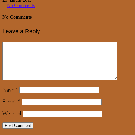
No Comments
No Comments
Leave a Reply
Navn
*
E-mail
*
Websted