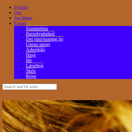
Forside
Om
Jeg følger
Emner
Sommerhus
Bæredygtighed
Det (mor)somme liv
Ugens stener
Arbejdsliv
Have
life
Læsehest
Skriv
Rejse