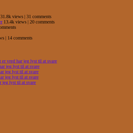
31.8k views
|
31 comments
er
13.4k views
|
20 comments
comments
ews
|
14 comments
r vred har jeg lyst til at svare
 jeg lyst til at svare
 jeg lyst til at svare
 jeg lyst til at svare
eg lyst til at svare