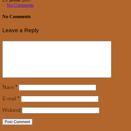
No Comments
No Comments
Leave a Reply
Navn
*
E-mail
*
Websted