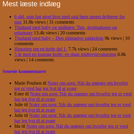
Mest læste indlæg
6 råd, som har gjort livet med små børn meget dejligere for
mig
31.8k views
|
31 comments
Thailand med baby og småbørn: Tips, destinationer og
erfaringer
13.4k views
|
20 comments
Thailand med baby – Den ultimative pakkeliste
9k views
|
10
comments
Historien om en hofte del 1.
7.7k views
|
24 comments
5 år med en kunstig hofte: en slags midtvejsevaluering
6.8k
views
|
14 comments
Seneste kommentarer
Marie Poulsen
til
Noter om sorg: Når du spørger om hvorfor
jeg er vred har jeg lyst til at svare
Ester
til
Noter om sorg: Når du spørger om hvorfor jeg er vred
har jeg lyst til at svare
Julie
til
Noter om sorg: Når du spørger om hvorfor jeg er vred
har jeg lyst til at svare
Julie
til
Noter om sorg: Når du spørger om hvorfor jeg er vred
har jeg lyst til at svare
Ida
til
Noter om sorg: Når du spørger om hvorfor jeg er vred
har jeg lyst til at svare