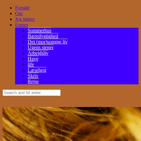
Forside
Om
Jeg følger
Emner
Sommerhus
Bæredygtighed
Det (mor)somme liv
Ugens stener
Arbejdsliv
Have
life
Læsehest
Skriv
Rejse