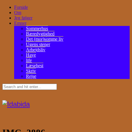
Forside
Om
Jeg følger
Emner
Sommerhus
Bæredygtighed
Det (mor)somme liv
Ugens stener
Arbejdsliv
Have
life
Læsehest
Skriv
Rejse