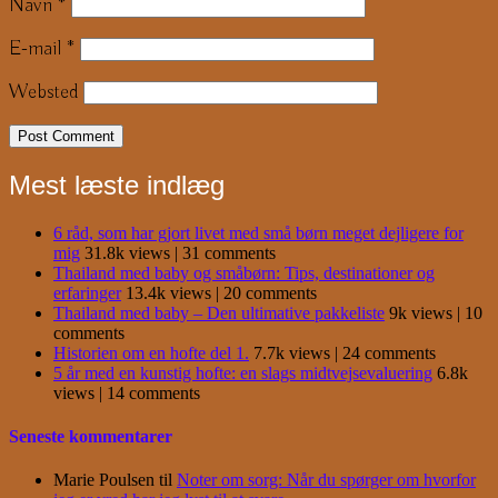
Navn
*
E-mail
*
Websted
Mest læste indlæg
6 råd, som har gjort livet med små børn meget dejligere for
mig
31.8k views
|
31 comments
Thailand med baby og småbørn: Tips, destinationer og
erfaringer
13.4k views
|
20 comments
Thailand med baby – Den ultimative pakkeliste
9k views
|
10
comments
Historien om en hofte del 1.
7.7k views
|
24 comments
5 år med en kunstig hofte: en slags midtvejsevaluering
6.8k
views
|
14 comments
Seneste kommentarer
Marie Poulsen
til
Noter om sorg: Når du spørger om hvorfor