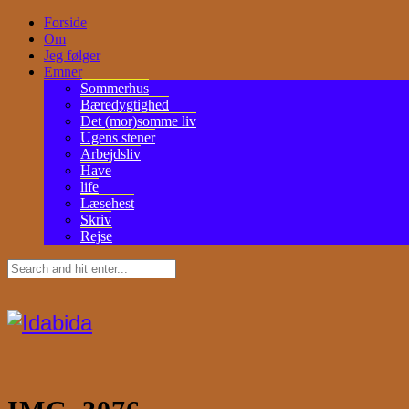
Forside
Om
Jeg følger
Emner
Sommerhus
Bæredygtighed
Det (mor)somme liv
Ugens stener
Arbejdsliv
Have
life
Læsehest
Skriv
Rejse