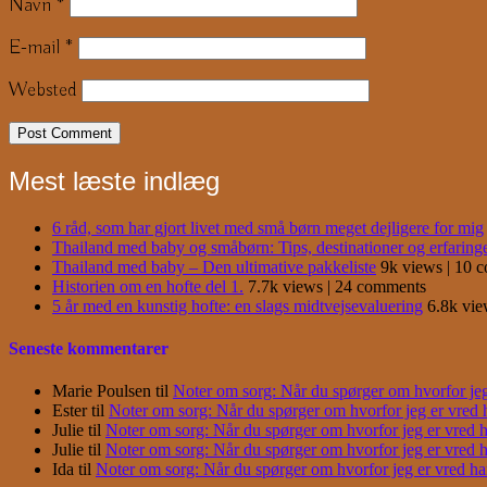
Navn
*
E-mail
*
Websted
Mest læste indlæg
6 råd, som har gjort livet med små børn meget dejligere for mig
Thailand med baby og småbørn: Tips, destinationer og erfaring
Thailand med baby – Den ultimative pakkeliste
9k views
|
10 
Historien om en hofte del 1.
7.7k views
|
24 comments
5 år med en kunstig hofte: en slags midtvejsevaluering
6.8k vi
Seneste kommentarer
Marie Poulsen
til
Noter om sorg: Når du spørger om hvorfor jeg e
Ester
til
Noter om sorg: Når du spørger om hvorfor jeg er vred har
Julie
til
Noter om sorg: Når du spørger om hvorfor jeg er vred har
Julie
til
Noter om sorg: Når du spørger om hvorfor jeg er vred har
Ida
til
Noter om sorg: Når du spørger om hvorfor jeg er vred har j