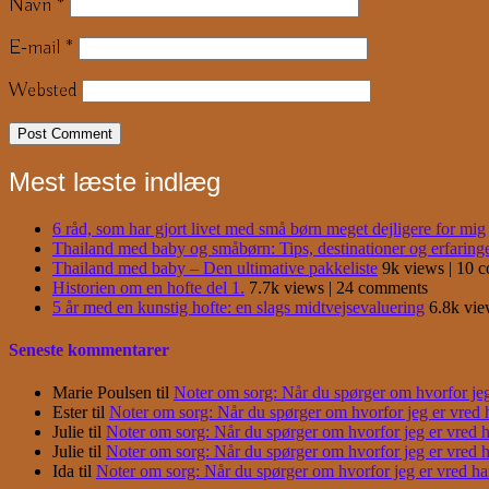
Navn
*
E-mail
*
Websted
Mest læste indlæg
6 råd, som har gjort livet med små børn meget dejligere for mig
Thailand med baby og småbørn: Tips, destinationer og erfaring
Thailand med baby – Den ultimative pakkeliste
9k views
|
10 
Historien om en hofte del 1.
7.7k views
|
24 comments
5 år med en kunstig hofte: en slags midtvejsevaluering
6.8k vi
Seneste kommentarer
Marie Poulsen
til
Noter om sorg: Når du spørger om hvorfor jeg e
Ester
til
Noter om sorg: Når du spørger om hvorfor jeg er vred har
Julie
til
Noter om sorg: Når du spørger om hvorfor jeg er vred har
Julie
til
Noter om sorg: Når du spørger om hvorfor jeg er vred har
Ida
til
Noter om sorg: Når du spørger om hvorfor jeg er vred har j