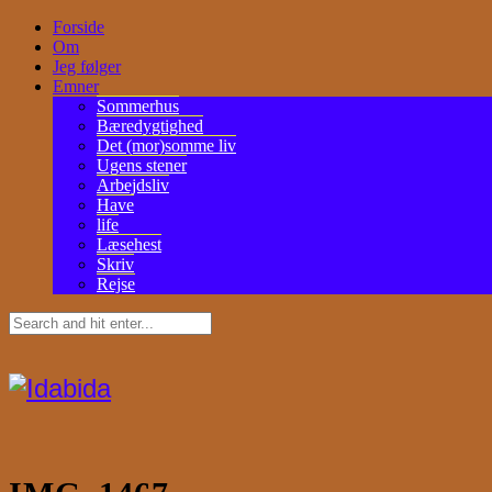
Forside
Om
Jeg følger
Emner
Sommerhus
Bæredygtighed
Det (mor)somme liv
Ugens stener
Arbejdsliv
Have
life
Læsehest
Skriv
Rejse