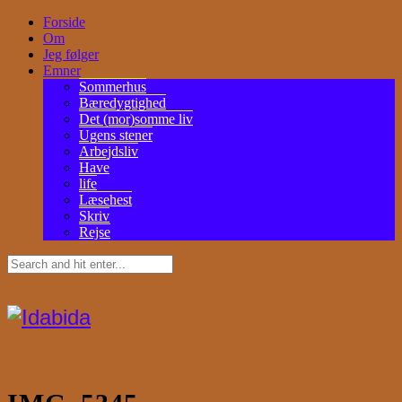
Forside
Om
Jeg følger
Emner
Sommerhus
Bæredygtighed
Det (mor)somme liv
Ugens stener
Arbejdsliv
Have
life
Læsehest
Skriv
Rejse