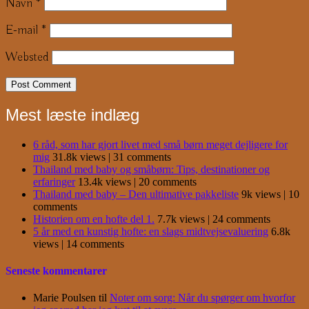
Navn
*
E-mail
*
Websted
Mest læste indlæg
6 råd, som har gjort livet med små børn meget dejligere for
mig
31.8k views
|
31 comments
Thailand med baby og småbørn: Tips, destinationer og
erfaringer
13.4k views
|
20 comments
Thailand med baby – Den ultimative pakkeliste
9k views
|
10
comments
Historien om en hofte del 1.
7.7k views
|
24 comments
5 år med en kunstig hofte: en slags midtvejsevaluering
6.8k
views
|
14 comments
Seneste kommentarer
Marie Poulsen
til
Noter om sorg: Når du spørger om hvorfor