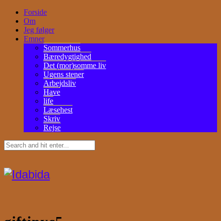
Forside
Om
Jeg følger
Emner
Sommerhus
Bæredygtighed
Det (mor)somme liv
Ugens stener
Arbejdsliv
Have
life
Læsehest
Skriv
Rejse