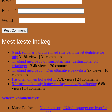
Navn
*
E-mail
*
Websted
Mest læste indlæg
6 råd, som har gjort livet med små børn meget dejligere for
mig
31.8k views
|
31 comments
Thailand med baby og småbørn: Tips, destinationer og
erfaringer
13.4k views
|
20 comments
Thailand med baby – Den ultimative pakkeliste
9k views
|
10
comments
Historien om en hofte del 1.
7.7k views
|
24 comments
5 år med en kunstig hofte: en slags midtvejsevaluering
6.8k
views
|
14 comments
Seneste kommentarer
Marie Poulsen
til
Noter om sorg: Når du spørger om hvorfor