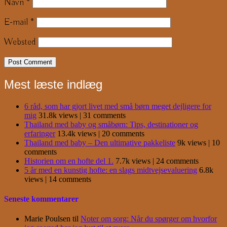
Navn
*
E-mail
*
Websted
Mest læste indlæg
6 råd, som har gjort livet med små børn meget dejligere for
mig
31.8k views
|
31 comments
Thailand med baby og småbørn: Tips, destinationer og
erfaringer
13.4k views
|
20 comments
Thailand med baby – Den ultimative pakkeliste
9k views
|
10
comments
Historien om en hofte del 1.
7.7k views
|
24 comments
5 år med en kunstig hofte: en slags midtvejsevaluering
6.8k
views
|
14 comments
Seneste kommentarer
Marie Poulsen
til
Noter om sorg: Når du spørger om hvorfor