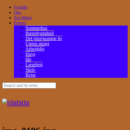
Forside
Om
Jeg følger
Emner
Sommerhus
Bæredygtighed
Det (mor)somme liv
Ugens stener
Arbejdsliv
Have
life
Læsehest
Skriv
Rejse