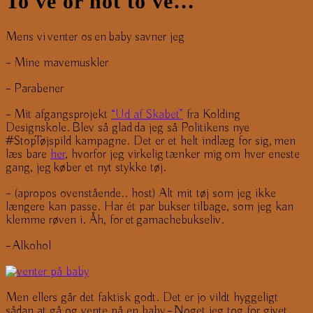
To ve or not to ve…
Mens vi venter os en baby savner jeg
– Mine mavemuskler
– Parabener
– Mit afgangsprojekt
“Ud af Skabet”
fra Kolding
Designskole. Blev så glad da jeg så Politikens nye
#StopTøjspild kampagne. Det er et helt indlæg for sig, men
læs bare
her
, hvorfor jeg virkelig tænker mig om hver eneste
gang, jeg køber et nyt stykke tøj.
– (apropos ovenstående.. host) Alt mit tøj som jeg ikke
længere kan passe. Har ét par bukser tilbage, som jeg kan
klemme røven i. Åh, for et gamachebukseliv.
– Alkohol
Men ellers går det faktisk godt. Det er jo vildt hyggeligt
sådan at gå og vente på en baby – Noget jeg tog for givet