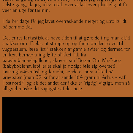
sidste gang, da jeg blev totalt overrasket over pludselig at få
veer en uge før termin.
I de her dage får jeg lavet overraskende meget og utrolig lidt
på samme tid.
Det er ret fantastisk at have tiden til at gøre de ting man altid
snakker om. F.eks. at stoppe op og fodre ænder på vej til
vuggestuen, læse lidt i stakken af gamle aviser og dermed for
en kort bemærkning løfte blikket lidt fra
babyboblenavlepilleriet, skrive i sin “Bogen Om Mig”-bog
(babyboblenavlepilleriet skal jo nødigt føle sig overset),
lave rugbrødsmüsli og kimchi, sende et brev afsted på
brevpapir (men 32 kr for at sende 164 gram til Århus – wtf
Postnord?) og alt det andet der ikke er “rigtig” vigtigt, men så
alligvel måske det vigtigste af det hele.