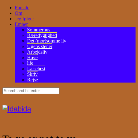
Forside
Om
Jeg følger
Emner
Sommerhus
Bæredygtighed
Det (mor)somme liv
Ugens stener
Arbejdsliv
Have
life
Læsehest
Skriv
Rejse