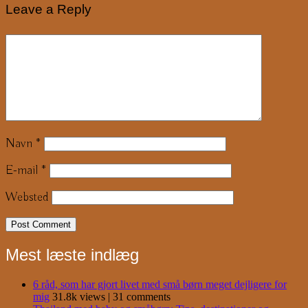
Leave a Reply
Navn
*
E-mail
*
Websted
Mest læste indlæg
6 råd, som har gjort livet med små børn meget dejligere for
mig
31.8k views
|
31 comments