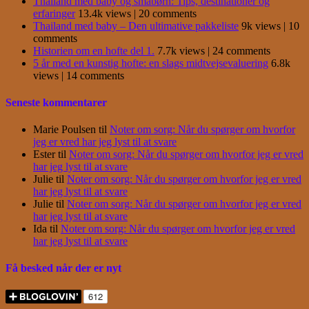
Thailand med baby og småbørn: Tips, destinationer og
erfaringer
13.4k views
|
20 comments
Thailand med baby – Den ultimative pakkeliste
9k views
|
10
comments
Historien om en hofte del 1.
7.7k views
|
24 comments
5 år med en kunstig hofte: en slags midtvejsevaluering
6.8k
views
|
14 comments
Seneste kommentarer
Marie Poulsen
til
Noter om sorg: Når du spørger om hvorfor
jeg er vred har jeg lyst til at svare
Ester
til
Noter om sorg: Når du spørger om hvorfor jeg er vred
har jeg lyst til at svare
Julie
til
Noter om sorg: Når du spørger om hvorfor jeg er vred
har jeg lyst til at svare
Julie
til
Noter om sorg: Når du spørger om hvorfor jeg er vred
har jeg lyst til at svare
Ida
til
Noter om sorg: Når du spørger om hvorfor jeg er vred
har jeg lyst til at svare
Få besked når der er nyt