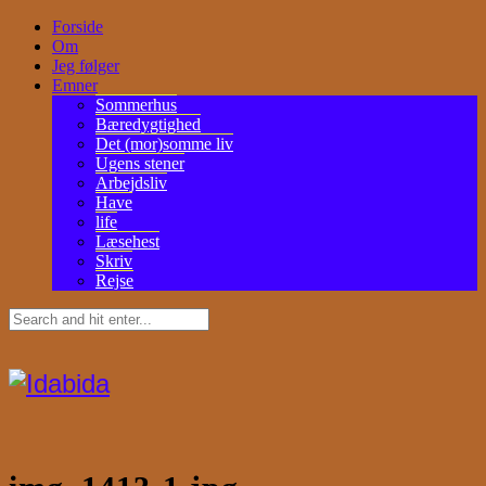
Forside
Om
Jeg følger
Emner
Sommerhus
Bæredygtighed
Det (mor)somme liv
Ugens stener
Arbejdsliv
Have
life
Læsehest
Skriv
Rejse