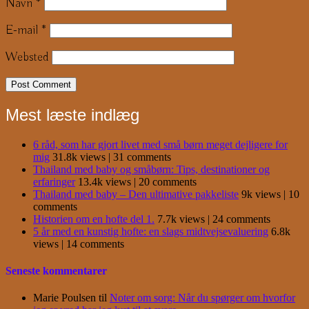
Navn
*
E-mail
*
Websted
Mest læste indlæg
6 råd, som har gjort livet med små børn meget dejligere for
mig
31.8k views
|
31 comments
Thailand med baby og småbørn: Tips, destinationer og
erfaringer
13.4k views
|
20 comments
Thailand med baby – Den ultimative pakkeliste
9k views
|
10
comments
Historien om en hofte del 1.
7.7k views
|
24 comments
5 år med en kunstig hofte: en slags midtvejsevaluering
6.8k
views
|
14 comments
Seneste kommentarer
Marie Poulsen
til
Noter om sorg: Når du spørger om hvorfor