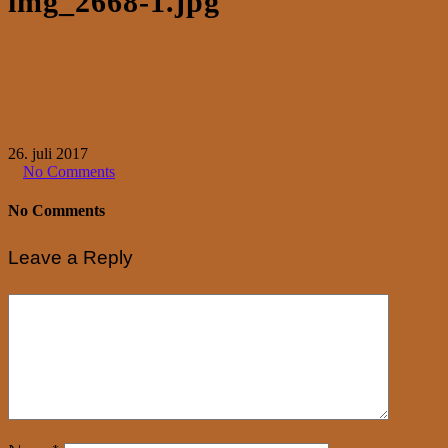
img_2668-1.jpg
26. juli 2017
No Comments
No Comments
Leave a Reply