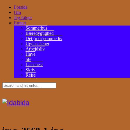
Forside
Om
Jeg følger
Emner
Sommerhus
Bæredygtighed
Det (mor)somme liv
Ugens stener
Arbejdsliv
Have
life
Læsehest
Skriv
Rejse