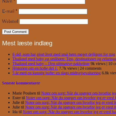
Navn
*
E-mail
*
Websted
Mest læste indlæg
6 råd, som har gjort livet med små børn meget dejligere for mig
Thailand med baby og småbørn: Tips, destinationer og erfaring
Thailand med baby – Den ultimative pakkeliste
9k views
|
10 
Historien om en hofte del 1.
7.7k views
|
24 comments
5 år med en kunstig hofte: en slags midtvejsevaluering
6.8k vi
Seneste kommentarer
Marie Poulsen
til
Noter om sorg: Når du spørger om hvorfor jeg e
Ester
til
Noter om sorg: Når du spørger om hvorfor jeg er vred har
Julie
til
Noter om sorg: Når du spørger om hvorfor jeg er vred har
Julie
til
Noter om sorg: Når du spørger om hvorfor jeg er vred har
Ida
til
Noter om sorg: Når du spørger om hvorfor jeg er vred har j