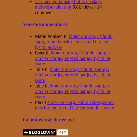
5 år med en kunstig hofte: en slags
midtvejsevaluering
6.8k views
|
14
comments
Seneste kommentarer
Marie Poulsen
til
Noter om sorg: Når du
spørger om hvorfor jeg er vred har jeg
lyst til at svare
Ester
til
Noter om sorg: Når du spørger
om hvorfor jeg er vred har jeg lyst til at
svare
Julie
til
Noter om sorg: Når du spørger
om hvorfor jeg er vred har jeg lyst til at
svare
Julie
til
Noter om sorg: Når du spørger
om hvorfor jeg er vred har jeg lyst til at
svare
Ida
til
Noter om sorg: Når du spørger om
hvorfor jeg er vred har jeg lyst til at svare
Få besked når der er nyt