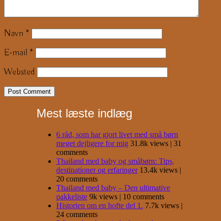
Navn
*
E-mail
*
Websted
Mest læste indlæg
6 råd, som har gjort livet med små børn
meget dejligere for mig
31.8k views
|
31
comments
Thailand med baby og småbørn: Tips,
destinationer og erfaringer
13.4k views
|
20 comments
Thailand med baby – Den ultimative
pakkeliste
9k views
|
10 comments
Historien om en hofte del 1.
7.7k views
|
24 comments