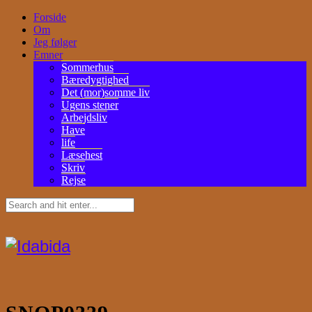
Forside
Om
Jeg følger
Emner
Sommerhus
Bæredygtighed
Det (mor)somme liv
Ugens stener
Arbejdsliv
Have
life
Læsehest
Skriv
Rejse