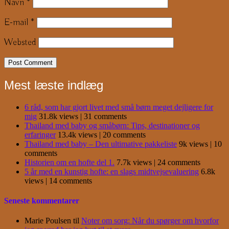
Navn
*
E-mail
*
Websted
Mest læste indlæg
6 råd, som har gjort livet med små børn meget dejligere for
mig
31.8k views
|
31 comments
Thailand med baby og småbørn: Tips, destinationer og
erfaringer
13.4k views
|
20 comments
Thailand med baby – Den ultimative pakkeliste
9k views
|
10
comments
Historien om en hofte del 1.
7.7k views
|
24 comments
5 år med en kunstig hofte: en slags midtvejsevaluering
6.8k
views
|
14 comments
Seneste kommentarer
Marie Poulsen
til
Noter om sorg: Når du spørger om hvorfor