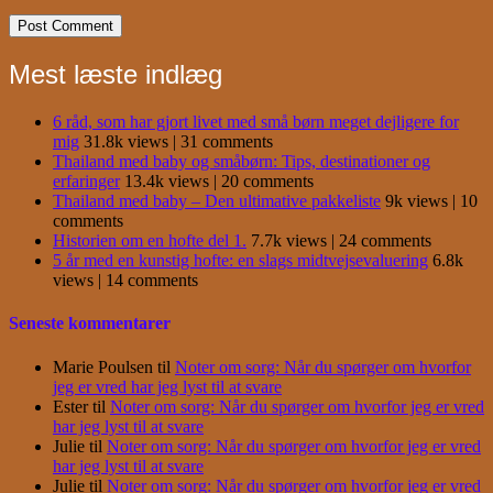
Mest læste indlæg
6 råd, som har gjort livet med små børn meget dejligere for
mig
31.8k views
|
31 comments
Thailand med baby og småbørn: Tips, destinationer og
erfaringer
13.4k views
|
20 comments
Thailand med baby – Den ultimative pakkeliste
9k views
|
10
comments
Historien om en hofte del 1.
7.7k views
|
24 comments
5 år med en kunstig hofte: en slags midtvejsevaluering
6.8k
views
|
14 comments
Seneste kommentarer
Marie Poulsen
til
Noter om sorg: Når du spørger om hvorfor
jeg er vred har jeg lyst til at svare
Ester
til
Noter om sorg: Når du spørger om hvorfor jeg er vred
har jeg lyst til at svare
Julie
til
Noter om sorg: Når du spørger om hvorfor jeg er vred
har jeg lyst til at svare
Julie
til
Noter om sorg: Når du spørger om hvorfor jeg er vred