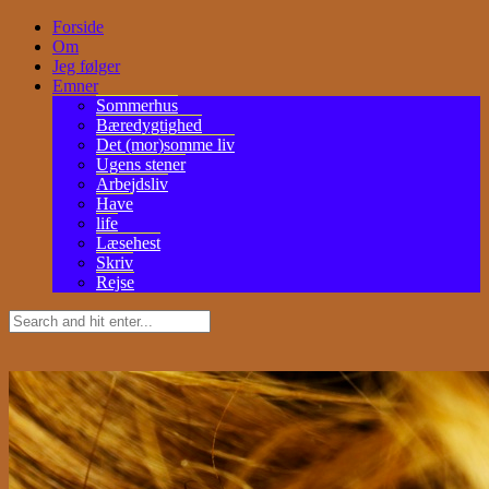
Forside
Om
Jeg følger
Emner
Sommerhus
Bæredygtighed
Det (mor)somme liv
Ugens stener
Arbejdsliv
Have
life
Læsehest
Skriv
Rejse