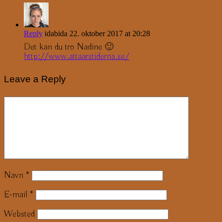
Reply
idabida
22. oktober 2017 at 20:28
Det kan du tro Nadine 🙂
http://www.attaarstiderna.se/
Leave a Reply
Navn
*
E-mail
*
Websted