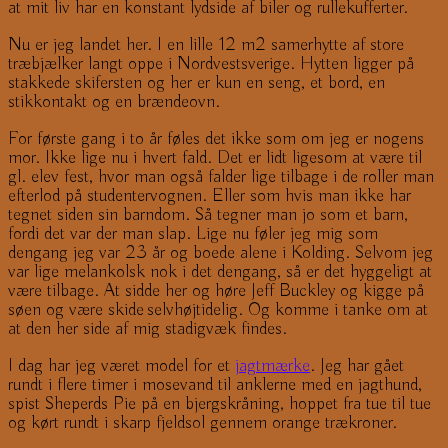
at mit liv har en konstant lydside af biler og rullekufferter.
Nu er jeg landet her. I en lille 12 m2 samerhytte af store
træbjælker langt oppe i Nordvestsverige. Hytten ligger på
stakkede skifersten og her er kun en seng, et bord, en
stikkontakt og en brændeovn.
For første gang i to år føles det ikke som om jeg er nogens
mor. Ikke lige nu i hvert fald. Det er lidt ligesom at være til
gl. elev fest, hvor man også falder lige tilbage i de roller man
efterlod på studentervognen. Eller som hvis man ikke har
tegnet siden sin barndom. Så tegner man jo som et barn,
fordi det var der man slap. Lige nu føler jeg mig som
dengang jeg var 23 år og boede alene i Kolding. Selvom jeg
var lige melankolsk nok i det dengang, så er det hyggeligt at
være tilbage. At sidde her og høre Jeff Buckley og kigge på
søen og være skide selvhøjtidelig. Og komme i tanke om at
at den her side af mig stadigvæk findes.
I dag har jeg været model for et
jagtmærke
. Jeg har gået
rundt i flere timer i mosevand til anklerne med en jagthund,
spist Sheperds Pie på en bjergskråning, hoppet fra tue til tue
og kørt rundt i skarp fjeldsol gennem orange trækroner.