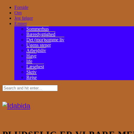
Forside
Om
Jeg følger
Emner
Sommerhus
Bæredygtighed
Det (mor)somme liv
Ugens stener
Arbejdsliv
Have
life
Læsehest
Skriv
Rejse