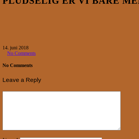
PLUDSELIG ER VI BARE M
14. juni 2018
No Comments
No Comments
Leave a Reply