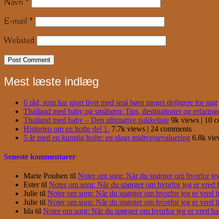
Navn
*
E-mail
*
Websted
Mest læste indlæg
6 råd, som har gjort livet med små børn meget dejligere for mig
Thailand med baby og småbørn: Tips, destinationer og erfaring
Thailand med baby – Den ultimative pakkeliste
9k views
|
10 
Historien om en hofte del 1.
7.7k views
|
24 comments
5 år med en kunstig hofte: en slags midtvejsevaluering
6.8k vi
Seneste kommentarer
Marie Poulsen
til
Noter om sorg: Når du spørger om hvorfor jeg e
Ester
til
Noter om sorg: Når du spørger om hvorfor jeg er vred har
Julie
til
Noter om sorg: Når du spørger om hvorfor jeg er vred har
Julie
til
Noter om sorg: Når du spørger om hvorfor jeg er vred har
Ida
til
Noter om sorg: Når du spørger om hvorfor jeg er vred har j