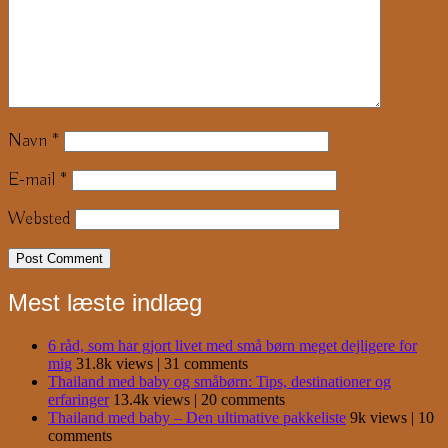
Navn
*
E-mail
*
Websted
Mest læste indlæg
6 råd, som har gjort livet med små børn meget dejligere for
mig
31.8k views
|
31 comments
Thailand med baby og småbørn: Tips, destinationer og
erfaringer
13.4k views
|
20 comments
Thailand med baby – Den ultimative pakkeliste
9k views
|
10
comments