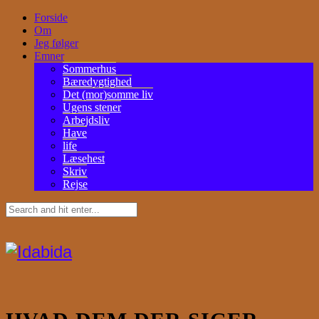
Forside
Om
Jeg følger
Emner
Sommerhus
Bæredygtighed
Det (mor)somme liv
Ugens stener
Arbejdsliv
Have
life
Læsehest
Skriv
Rejse