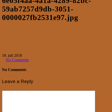
6e05f4aa-4a1a-4289-82bc-
59ab7257d9db-3051-
0000027fb2531e97.jpg
18. juli 2018
No Comments
No Comments
Leave a Reply