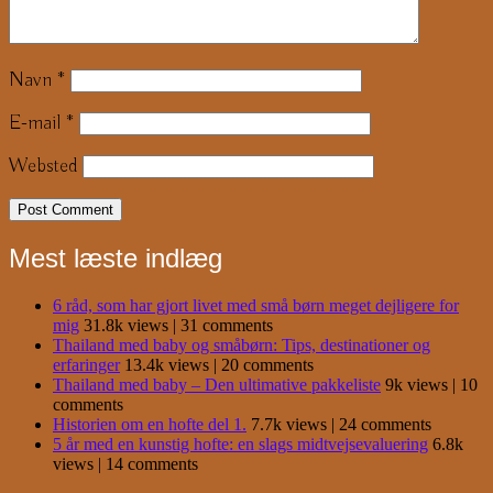
Navn
*
E-mail
*
Websted
Mest læste indlæg
6 råd, som har gjort livet med små børn meget dejligere for
mig
31.8k views
|
31 comments
Thailand med baby og småbørn: Tips, destinationer og
erfaringer
13.4k views
|
20 comments
Thailand med baby – Den ultimative pakkeliste
9k views
|
10
comments
Historien om en hofte del 1.
7.7k views
|
24 comments
5 år med en kunstig hofte: en slags midtvejsevaluering
6.8k
views
|
14 comments