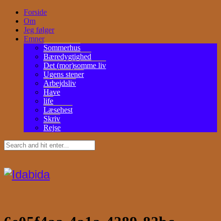
Forside
Om
Jeg følger
Emner
Sommerhus
Bæredygtighed
Det (mor)somme liv
Ugens stener
Arbejdsliv
Have
life
Læsehest
Skriv
Rejse