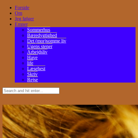
Forside
Om
Jeg følger
Emner
Sommerhus
Bæredygtighed
Det (mor)somme liv
Ugens stener
Arbejdsliv
Have
life
Læsehest
Skriv
Rejse