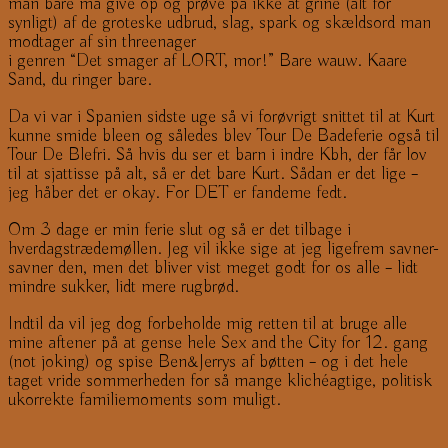
man bare må give op og prøve på ikke at grine (alt for
synligt) af de groteske udbrud, slag, spark og skældsord man
modtager af sin threenager
i genren “Det smager af LORT, mor!” Bare wauw. Kaare
Sand, du ringer bare.
Da vi var i Spanien sidste uge så vi forøvrigt snittet til at Kurt
kunne smide bleen og således blev Tour De Badeferie også til
Tour De Blefri. Så hvis du ser et barn i indre Kbh, der får lov
til at sjattisse på alt, så er det bare Kurt. Sådan er det lige –
jeg håber det er okay. For DET er fandeme fedt.
Om 3 dage er min ferie slut og så er det tilbage i
hverdagstrædemøllen. Jeg vil ikke sige at jeg ligefrem savner-
savner den, men det bliver vist meget godt for os alle – lidt
mindre sukker, lidt mere rugbrød.
Indtil da vil jeg dog forbeholde mig retten til at bruge alle
mine aftener på at gense hele Sex and the City for 12. gang
(not joking) og spise Ben&Jerrys af bøtten – og i det hele
taget vride sommerheden for så mange klichéagtige, politisk
ukorrekte familiemoments som muligt.