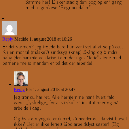
Samme her! Elsker stadig den bog og er i gang
med at genlæse “Regnbuedalen”.
Reply
Matilde
1. august 2018 at 10:26
Er det varmen? Jeg troede bare han var træt af at se på os…
Kh en mor til (måske?) sindssyg (knap) 3-årig og 6 mdrs
baby (der har midtvejskrise i den der uges “ferie” alene med
børnene mens manden er på det der arbejde)
Reply
Ida
1. august 2018 at 20:47
Jeg tror du har ret. Alle herhjemme har i hvert fald
været _lykkelige_ for at vi skulle i institutioner og på
arbejde i dag.
Og hvis din yngste er 6 mrd, så hedder det da vist barsel
ikke? Det er ikke ferie:) God arbejdslyst søster! (Og