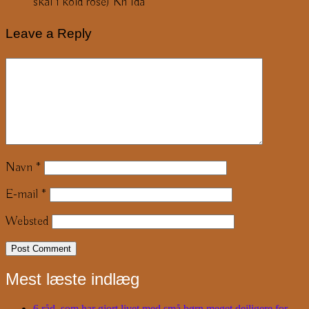
skål i kold rosé) Kh Ida
Leave a Reply
Navn
*
E-mail
*
Websted
Mest læste indlæg
6 råd, som har gjort livet med små børn meget dejligere for