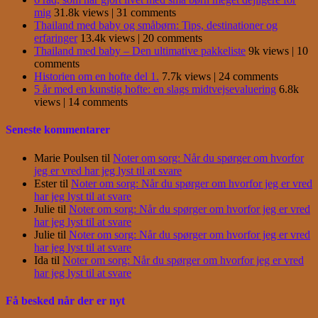
mig
31.8k views
|
31 comments
Thailand med baby og småbørn: Tips, destinationer og
erfaringer
13.4k views
|
20 comments
Thailand med baby – Den ultimative pakkeliste
9k views
|
10
comments
Historien om en hofte del 1.
7.7k views
|
24 comments
5 år med en kunstig hofte: en slags midtvejsevaluering
6.8k
views
|
14 comments
Seneste kommentarer
Marie Poulsen
til
Noter om sorg: Når du spørger om hvorfor
jeg er vred har jeg lyst til at svare
Ester
til
Noter om sorg: Når du spørger om hvorfor jeg er vred
har jeg lyst til at svare
Julie
til
Noter om sorg: Når du spørger om hvorfor jeg er vred
har jeg lyst til at svare
Julie
til
Noter om sorg: Når du spørger om hvorfor jeg er vred
har jeg lyst til at svare
Ida
til
Noter om sorg: Når du spørger om hvorfor jeg er vred
har jeg lyst til at svare
Få besked når der er nyt