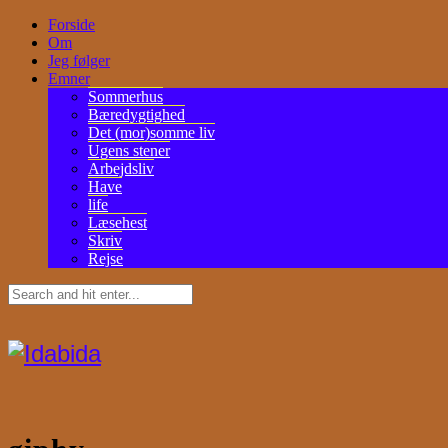
Forside
Om
Jeg følger
Emner
Sommerhus
Bæredygtighed
Det (mor)somme liv
Ugens stener
Arbejdsliv
Have
life
Læsehest
Skriv
Rejse