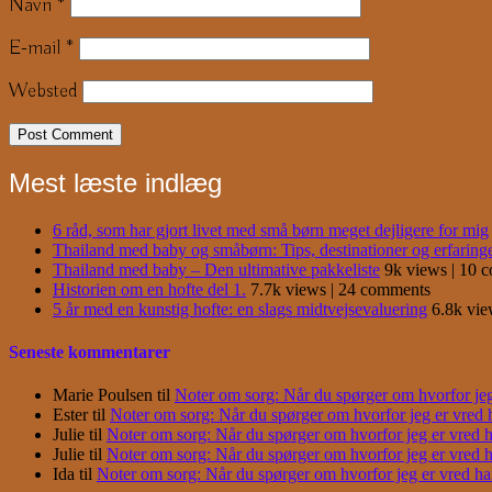
Navn
*
E-mail
*
Websted
Mest læste indlæg
6 råd, som har gjort livet med små børn meget dejligere for mig
Thailand med baby og småbørn: Tips, destinationer og erfaring
Thailand med baby – Den ultimative pakkeliste
9k views
|
10 
Historien om en hofte del 1.
7.7k views
|
24 comments
5 år med en kunstig hofte: en slags midtvejsevaluering
6.8k vi
Seneste kommentarer
Marie Poulsen
til
Noter om sorg: Når du spørger om hvorfor jeg e
Ester
til
Noter om sorg: Når du spørger om hvorfor jeg er vred har
Julie
til
Noter om sorg: Når du spørger om hvorfor jeg er vred har
Julie
til
Noter om sorg: Når du spørger om hvorfor jeg er vred har
Ida
til
Noter om sorg: Når du spørger om hvorfor jeg er vred har j