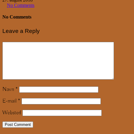
No Comments
No Comments
Leave a Reply
Navn
*
E-mail
*
Websted