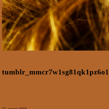
tumblr_mmcr7w1sg81qk1pz6o1
27. august 2018