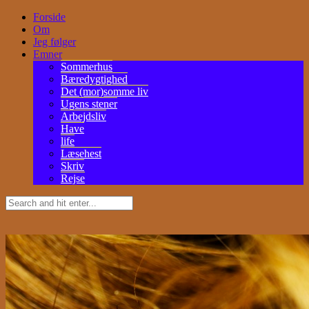
Forside
Om
Jeg følger
Emner
Sommerhus
Bæredygtighed
Det (mor)somme liv
Ugens stener
Arbejdsliv
Have
life
Læsehest
Skriv
Rejse