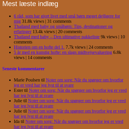
Mest læste indlæg
6 råd, som har gjort livet med små børn meget dejligere for
mig
31.8k views
|
31 comments
Thailand med baby og småbørn: Tips, destinationer og
erfaringer
13.4k views
|
20 comments
Thailand med baby – Den ultimative pakkeliste
9k views
|
10
comments
Historien om en hofte del 1.
7.7k views
|
24 comments
5 år med en kunstig hofte: en slags midtvejsevaluering
6.8k
views
|
14 comments
Seneste kommentarer
Marie Poulsen
til
Noter om sorg: Når du spørger om hvorfor
jeg er vred har jeg lyst til at svare
Ester
til
Noter om sorg: Når du spørger om hvorfor jeg er vred
har jeg lyst til at svare
Julie
til
Noter om sorg: Når du spørger om hvorfor jeg er vred
har jeg lyst til at svare
Julie
til
Noter om sorg: Når du spørger om hvorfor jeg er vred
har jeg lyst til at svare
Ida
til
Noter om sorg: Når du spørger om hvorfor jeg er vred
har jeg lyst til at svare