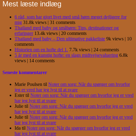
Mest læste indlæg
6 råd, som har gjort livet med små børn meget dejligere for
mig
31.8k views
|
31 comments
Thailand med baby og småbørn: Tips, destinationer og
erfaringer
13.4k views
|
20 comments
Thailand med baby – Den ultimative pakkeliste
9k views
|
10
comments
Historien om en hofte del 1.
7.7k views
|
24 comments
5 år med en kunstig hofte: en slags midtvejsevaluering
6.8k
views
|
14 comments
Seneste kommentarer
Marie Poulsen
til
Noter om sorg: Når du spørger om hvorfor
jeg er vred har jeg lyst til at svare
Ester
til
Noter om sorg: Når du spørger om hvorfor jeg er vred
har jeg lyst til at svare
Julie
til
Noter om sorg: Når du spørger om hvorfor jeg er vred
har jeg lyst til at svare
Julie
til
Noter om sorg: Når du spørger om hvorfor jeg er vred
har jeg lyst til at svare
Ida
til
Noter om sorg: Når du spørger om hvorfor jeg er vred
har jeg lyst til at svare