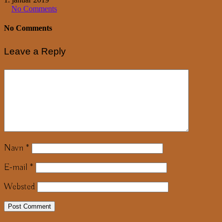
No Comments
No Comments
Leave a Reply
Navn
*
E-mail
*
Websted