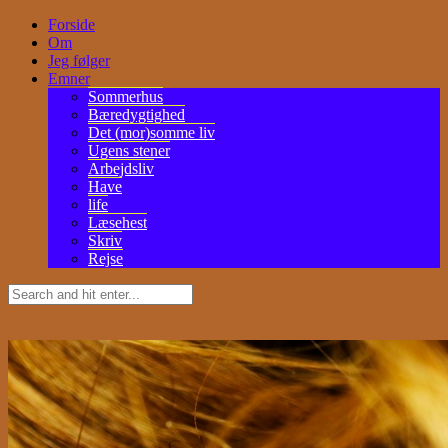
Forside
Om
Jeg følger
Emner
Sommerhus
Bæredygtighed
Det (mor)somme liv
Ugens stener
Arbejdsliv
Have
life
Læsehest
Skriv
Rejse