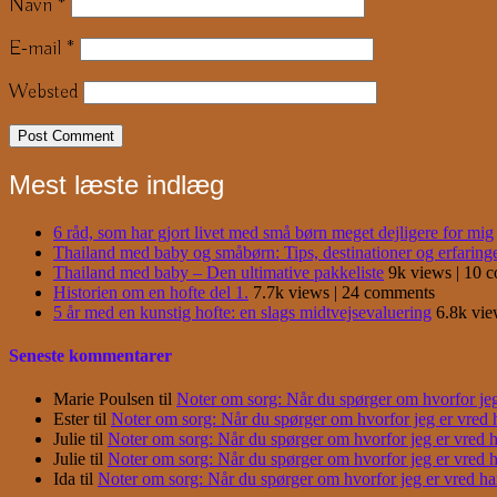
Navn
*
E-mail
*
Websted
Mest læste indlæg
6 råd, som har gjort livet med små børn meget dejligere for mig
Thailand med baby og småbørn: Tips, destinationer og erfaring
Thailand med baby – Den ultimative pakkeliste
9k views
|
10 
Historien om en hofte del 1.
7.7k views
|
24 comments
5 år med en kunstig hofte: en slags midtvejsevaluering
6.8k vi
Seneste kommentarer
Marie Poulsen
til
Noter om sorg: Når du spørger om hvorfor jeg e
Ester
til
Noter om sorg: Når du spørger om hvorfor jeg er vred har
Julie
til
Noter om sorg: Når du spørger om hvorfor jeg er vred har
Julie
til
Noter om sorg: Når du spørger om hvorfor jeg er vred har
Ida
til
Noter om sorg: Når du spørger om hvorfor jeg er vred har j