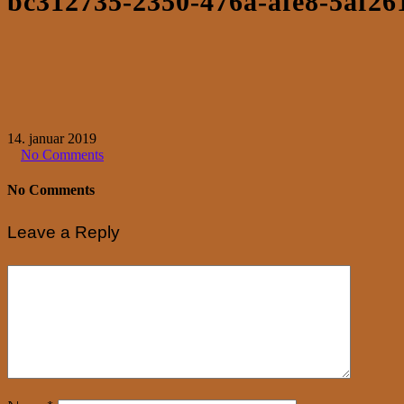
bc312735-2350-476a-afe8-5af26
14. januar 2019
No Comments
No Comments
Leave a Reply