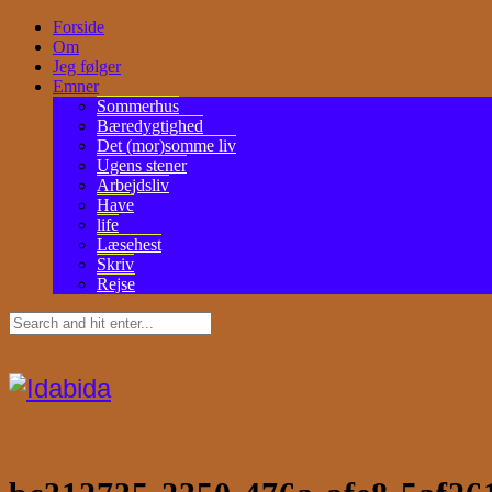
Forside
Om
Jeg følger
Emner
Sommerhus
Bæredygtighed
Det (mor)somme liv
Ugens stener
Arbejdsliv
Have
life
Læsehest
Skriv
Rejse