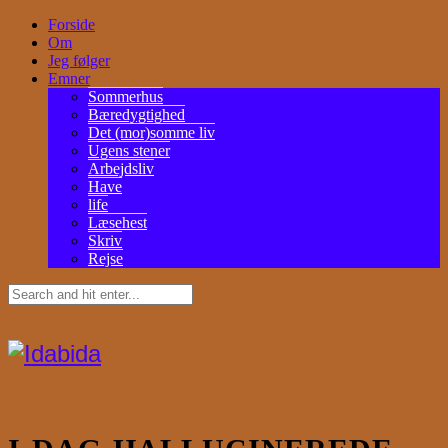
Forside
Om
Jeg følger
Emner
Sommerhus
Bæredygtighed
Det (mor)somme liv
Ugens stener
Arbejdsliv
Have
life
Læsehest
Skriv
Rejse