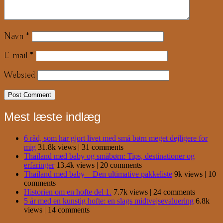
Navn
*
E-mail
*
Websted
Mest læste indlæg
6 råd, som har gjort livet med små børn meget dejligere for
mig
31.8k views
|
31 comments
Thailand med baby og småbørn: Tips, destinationer og
erfaringer
13.4k views
|
20 comments
Thailand med baby – Den ultimative pakkeliste
9k views
|
10
comments
Historien om en hofte del 1.
7.7k views
|
24 comments
5 år med en kunstig hofte: en slags midtvejsevaluering
6.8k
views
|
14 comments