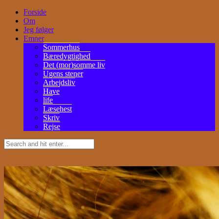
Forside
Om
Jeg følger
Emner
Sommerhus
Bæredygtighed
Det (mor)somme liv
Ugens stener
Arbejdsliv
Have
life
Læsehest
Skriv
Rejse