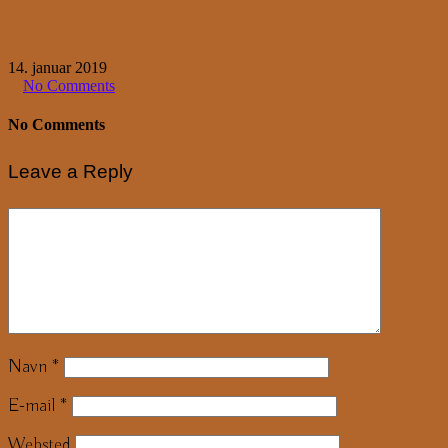
14. januar 2019
No Comments
No Comments
Leave a Reply
Navn
*
E-mail
*
Websted