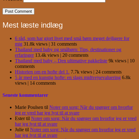
Mest læste indlæg
6 råd, som har gjort livet med små børn meget dejligere for
mig
31.8k views
|
31 comments
Thailand med baby og småbørn: Tips, destinationer og
erfaringer
13.4k views
|
20 comments
Thailand med baby – Den ultimative pakkeliste
9k views
|
10
comments
Historien om en hofte del 1.
7.7k views
|
24 comments
5 år med en kunstig hofte: en slags midtvejsevaluering
6.8k
views
|
14 comments
Seneste kommentarer
Marie Poulsen
til
Noter om sorg: Når du spørger om hvorfor
jeg er vred har jeg lyst til at svare
Ester
til
Noter om sorg: Når du spørger om hvorfor jeg er vred
har jeg lyst til at svare
Julie
til
Noter om sorg: Når du spørger om hvorfor jeg er vred
har jeg lyst til at svare