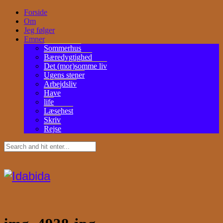
Forside
Om
Jeg følger
Emner
Sommerhus
Bæredygtighed
Det (mor)somme liv
Ugens stener
Arbejdsliv
Have
life
Læsehest
Skriv
Rejse