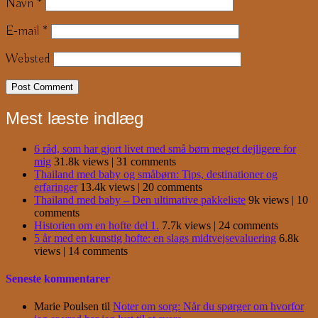
Navn
*
E-mail
*
Websted
Mest læste indlæg
6 råd, som har gjort livet med små børn meget dejligere for
mig
31.8k views
|
31 comments
Thailand med baby og småbørn: Tips, destinationer og
erfaringer
13.4k views
|
20 comments
Thailand med baby – Den ultimative pakkeliste
9k views
|
10
comments
Historien om en hofte del 1.
7.7k views
|
24 comments
5 år med en kunstig hofte: en slags midtvejsevaluering
6.8k
views
|
14 comments
Seneste kommentarer
Marie Poulsen
til
Noter om sorg: Når du spørger om hvorfor